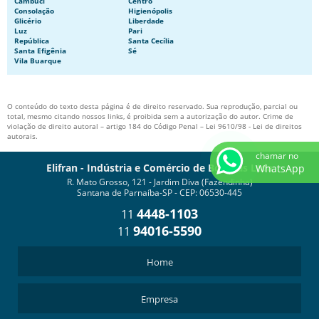
Cambuci
Centro
BOMBAS PARA TRANSPORTES DE ASFALTO
Consolação
Higienópolis
Glicério
Liberdade
BOMBAS PARA TRANSPORTES DE COMBUSTÍVEL
Luz
Pari
República
Santa Cecília
COMPRAR BOMBA CENTRÍFUGA
Santa Efigênia
Sé
Vila Buarque
COMPRAR BOMBA DE ENGRENAGEM
FABRICA DE BOMBAS DE ENGRENAGEM
O conteúdo do texto desta página é de direito reservado. Sua reprodução, parcial ou
total, mesmo citando nossos links, é proibida sem a autorização do autor. Crime de
MOTOBOMBA DE ENGRENAGEM
violação de direito autoral – artigo 184 do Código Penal –
Lei 9610/98 - Lei de direitos
autorais
.
chamar no
Elifran - Indústria e Comércio de Bombas Ltda
WhatsApp
R. Mato Grosso, 121 - Jardim Diva (Fazendinha)
Santana de Parnaíba-SP - CEP: 06530-445
4448-1103
11
94016-5590
11
Home
Empresa