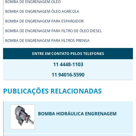
BOMBA DE ENGRENAGEM ÓLEO
BOMBA DE ENGRENAGEM ÓLEO AGRÍCOLA
BOMBA DE ENGRENAGEM PARA ESPARGIDOR
BOMBA DE ENGRENAGEM PARA FILTRO DE ÓLEO DIESEL
BOMBA DE ENGRENAGEM PARA FILTROS PRENSA
BOMBA DE ENGRENAGEM PARA MOINHOS DE TINTA
ENTRE EM CONTATO PELOS TELEFONES
BOMBA DE ENGRENAGEM PARA PRODUTOS VISCOSOS
11 4448-1103
BOMBA DE ENGRENAGEM PARA TRANSPORTE DE FLUÍDOS
11 94016-5590
BOMBA DE ENGRENAGEM PARA TRATOR
PUBLICAÇÕES RELACIONADAS
BOMBA DE ENGRENAGEM PARA UNIDADE HIDRÁULICA
BOMBA DE ENGRENAGEM POLIACETAL
BOMBA DE ENGRENAGEM POLIETILENO
BOMBA HIDRÁULICA ENGRENAGEM
BOMBA DE ENGRENAGEM PREÇO
BOMBA DE ENGRENAGEM PROJETO