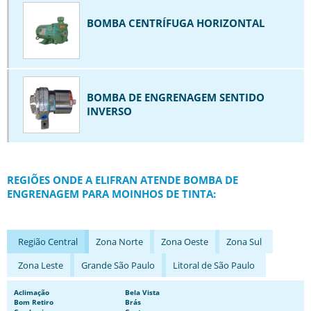
BOMBA DE ENGRENAGEM S10
BOMBA CENTRÍFUGA HORIZONTAL
BOMBA DE ENGRENAGEM SENTIDO INVERSO
BOMBA DE PALHETA
BOMBA HIDRÁULICA ENGRENAGEM
BOMBA INDUSTRIAL
BOMBA DE ENGRENAGEM SENTIDO
INVERSO
BOMBA MANCALIZADA
BOMBA PARA CAMINHÃO PIPA
BOMBA PARA CAMINHÃO TANQUE
REGIÕES ONDE A ELIFRAN ATENDE BOMBA DE
BOMBA PARA EMULSÃO ASFÁLTICA
ENGRENAGEM PARA MOINHOS DE TINTA:
BOMBAS DE ENGRENAGEM
BOMBAS DE ENGRENAGEM DE PEQUENA VAZÃO
Região Central
Zona Norte
Zona Oeste
Zona Sul
BOMBAS DE ENGRENAGEM EM INOX
Zona Leste
Grande São Paulo
Litoral de São Paulo
BOMBAS NORMALIZADAS
BOMBAS PARA CAMINHÃO TANQUE DE COMBUSTÍVEL
Aclimação
Bela Vista
Bom Retiro
Brás