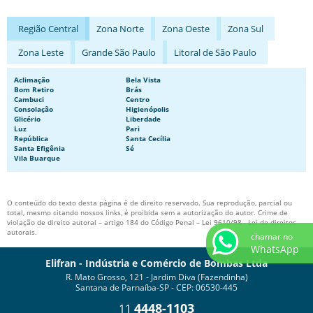
BOMBAS DE ENGRENAGEM DE PEQUENA VAZÃO
Região Central
Zona Norte
Zona Oeste
Zona Sul
BOMBAS DE ENGRENAGEM EM INOX
Zona Leste
Grande São Paulo
Litoral de São Paulo
BOMBAS NORMALIZADAS
BOMBAS PARA CAMINHÃO TANQUE DE COMBUSTÍVEL
Aclimação
Bela Vista
Bom Retiro
Brás
Cambuci
Centro
BOMBAS PARA TRANSPORTES DE ASFALTO
Consolação
Higienópolis
Glicério
Liberdade
BOMBAS PARA TRANSPORTES DE COMBUSTÍVEL
Luz
Pari
República
Santa Cecília
COMPRAR BOMBA CENTRÍFUGA
Santa Efigênia
Sé
Vila Buarque
COMPRAR BOMBA DE ENGRENAGEM
FABRICA DE BOMBAS DE ENGRENAGEM
O conteúdo do texto desta página é de direito reservado. Sua reprodução, parcial ou
total, mesmo citando nossos links, é proibida sem a autorização do autor. Crime de
MOTOBOMBA DE ENGRENAGEM
violação de direito autoral – artigo 184 do Código Penal –
Lei 9610/98 - Lei de direitos
autorais
.
chamar no
WhatsApp
Elifran - Indústria e Comércio de Bombas Ltda
R. Mato Grosso, 121 - Jardim Diva (Fazendinha)
Santana de Parnaíba-SP - CEP: 06530-445
4448-1103
11